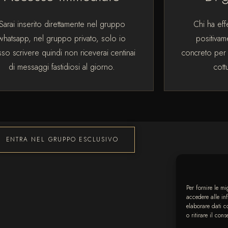
Sarai inserito direttamente nel gruppo
Chi ha eff
whatsapp, nel gruppo privato, solo io
positivam
so scrivere quindi non riceverai centinai
concreto per
di messaggi fastidiosi al giorno.
cott
ENTRA NEL GRUPPO ESCLUSIVO
Per fornire le m
accedere alle in
elaborare dati c
o ritirare il con