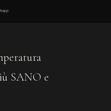
tsapp
mperatura
 più SANO e