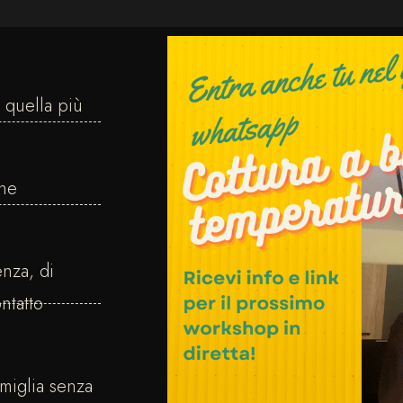
 quella più
one
enza, di
ntatto
amiglia senza